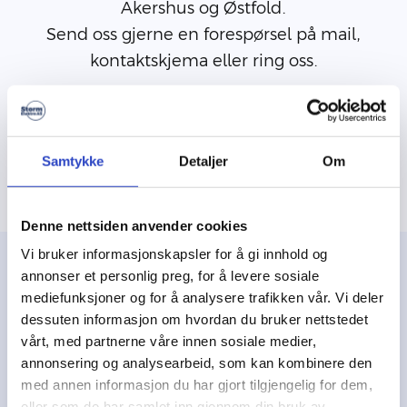
Akershus og Østfold.
Send oss gjerne en forespørsel på mail,
kontaktskjema eller ring oss.
Ta kontakt
Samtykke
Detaljer
Om
Denne nettsiden anvender cookies
Vi bruker informasjonskapsler for å gi innhold og
annonser et personlig preg, for å levere sosiale
mediefunksjoner og for å analysere trafikken vår. Vi deler
Våre tjenester
dessuten informasjon om hvordan du bruker nettstedet
vårt, med partnerne våre innen sosiale medier,
Vi i Storm Elektro utfører alt av
annonsering og analysearbeid, som kan kombinere den
elektroarbeider
med annen informasjon du har gjort tilgjengelig for dem,
eller som de har samlet inn gjennom din bruk av