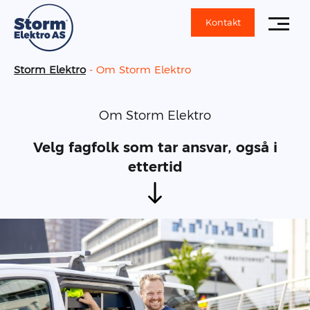
Kontakt
Om Storm Elektro
Storm Elektro
-
Tjenester
Bedrift
Om Storm Elektro
Om Storm Elektro
Velg fagfolk som tar ansvar, også i
ettertid
Artikler
Referanser
Kontakt